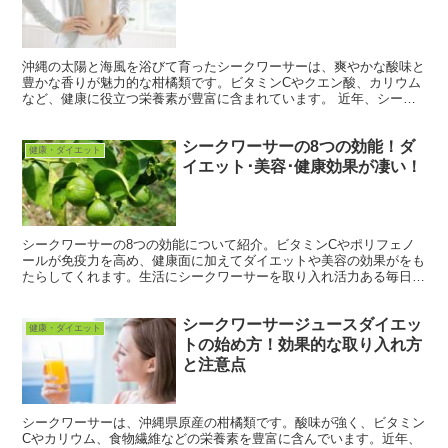
沖縄の太陽と海風を浴びて育ったシークワーサーは、爽やかな酸味と
豊かな香りが魅力的な柑橘類です。ビタミンCやクエン酸、カリウム
など、健康に役立つ栄養素が豊富に含まれています。 近年、シーク
ワーサーに含まれるノビレチンがもたらすダイエット効果も...
シークワーサーの8つの効能！ダ
健康・ダイエット
イエット･美容･健康効果が凄い！
シークワーサーの8つの効能について紹介。ビタミンCやポリフェノ
ールが免疫力を高め、健康面に加えてダイエットや美容の効果がをも
たらしてくれます。生活にシークワーサーを取り入れ活力ある毎日を
過ごしましょう。
シークワーサージュースダイエッ
健康・ダイエット
トの始め方！効果的な取り入れ方
と注意点
シークワーサーは、沖縄県原産の柑橘類です。酸味が強く、ビタミン
Cやカリウム、食物繊維などの栄養素を豊富に含んでいます。近年、