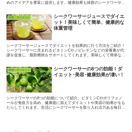
めのアイデアを豊富に提供します。健康効果も抜群のシークワーサー
を使った美味しい食べ方で、毎日の食事をもっと楽しく美味しくしま
しょう。
シークワーサージュースでダイエ
健康・ダイエット
ット！美味しくて簡単、健康的な
体重管理
シークワーサージュースでダイエットを効果的に行う方法をご紹介！
シークワーサーに含まれるビタミンCやノビレチンなどの栄養素が代
謝を促進し、脂肪燃焼をサポートしてくれます。美味しくて簡単な取
り入れられるのが魅力。バランスの良いライフスタイルを目指しまし
ょう。
シークワーサーの8つの効能！ダ
健康・ダイエット
イエット･美容･健康効果が凄い！
シークワーサーの8つの効能について紹介。ビタミンCやポリフェノ
ールが免疫力を高め、健康面に加えてダイエットや美容の効果がをも
たらしてくれます。生活にシークワーサーを取り入れ活力ある毎日を
過ごしましょう。