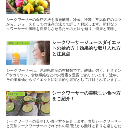
シークワーサーの保存方法を徹底解説。冷蔵、冷凍、常温保存のコツ
から、ジュースとしての保存方法まで詳しく解説します。新鮮なシー
クワーサーの風味を長持ちさせるための方法を知り、健康と美味しさ
を毎日の生活に取り入れましょう。
シークワーサージュースダイエッ
健康・ダイエット
トの始め方！効果的な取り入れ方
と注意点
シークワーサーは、沖縄県原産の柑橘類です。酸味が強く、ビタミン
Cやカリウム、食物繊維などの栄養素を豊富に含んでいます。近年、
その栄養価からダイエットに効果的な果実として注目されています。
シークワーサージュースダイエットの効果 シークワーサ...
シークワーサーの美味しい食べ方
料理とレシピ
をご紹介！
シークワーサーの美味しい食べ方を紹介します。青切シークワーサー
と完熟シークワーサーのそれぞれの活用法から酸味と香りを楽しむた